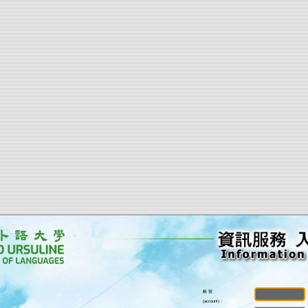
帳 號
(account)：