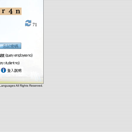
71
忘記密碼
 Languages All Rights Reserved.